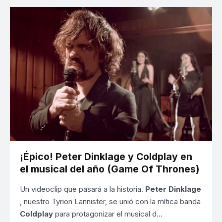
¡Épico! Peter Dinklage y Coldplay en
el musical del año (Game Of Thrones)
Un videoclip que pasará a la historia.
Peter Dinklage
, nuestro Tyrion Lannister, se unió con la mítica banda
Coldplay
para protagonizar el musical d…