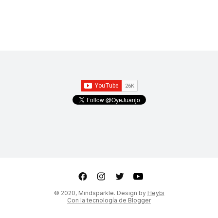
ter
Youtube
© 2020, Mindsparkle. Design by
Heybi
Con la tecnología de Blogger