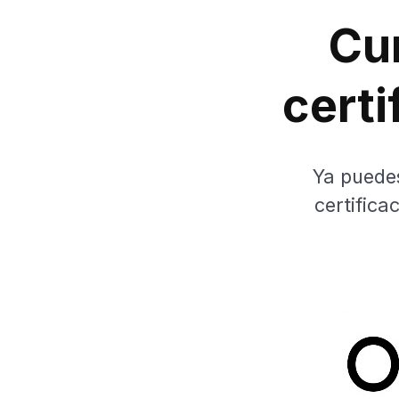
Cur
cert
Ya puedes
certifica