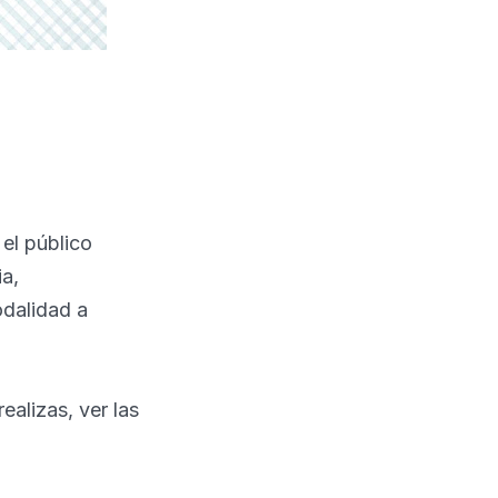
el público
ia,
odalidad a
alizas, ver las