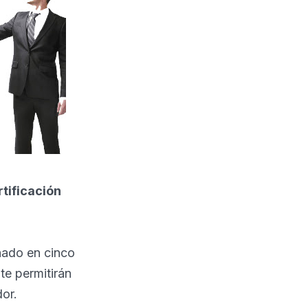
rtificación
ñado en cinco
te permitirán
or.