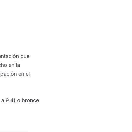
mentación que
cho en la
ipación en el
 a 9.4) o bronce