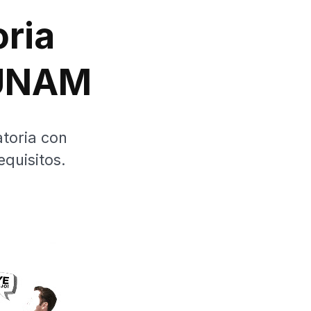
oria
 UNAM
atoria con
equisitos.