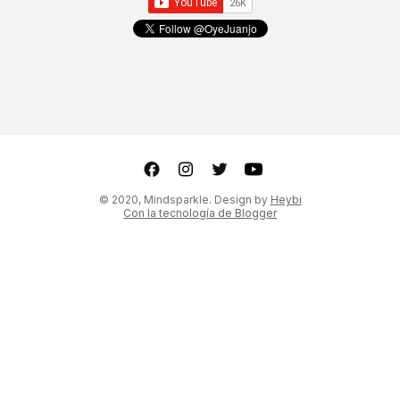
ter
Youtube
© 2020, Mindsparkle. Design by
Heybi
Con la tecnología de Blogger