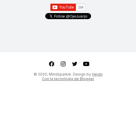
ter
Youtube
© 2020, Mindsparkle. Design by
Heybi
Con la tecnología de Blogger