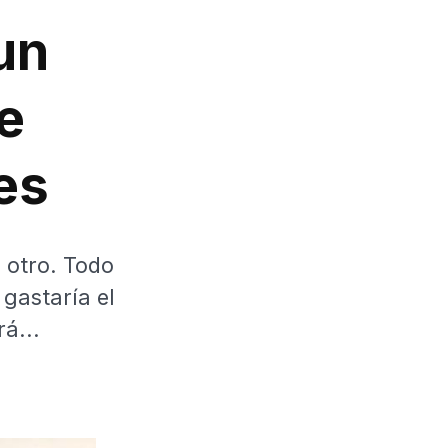
un
e
es
 otro. Todo
gastaría el
á...