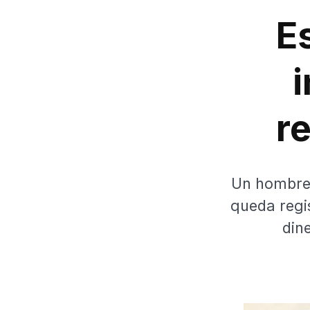
E
r
Un hombre 
queda regi
din