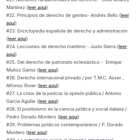
Martínez (
leer aquí
)
#22. Principios de derecho de gentes- Andrés Bello (
leer
aquí
)
#23. Enciclopedia española de derecho y administración
(
leer aquí
)
#24. Lecciones de derecho maritimo - Justo Sierra (
leer
aquí
)
#25. Del derecho de patronato eclesiástico - Enrique
Muñoz Gamiz (
leer aquí
)
#26. Derecho internacional privado / por T.M.C. Asser ,
Alfonso Rivier (
leer aquí
)
#27. La crisis de la justicia: la opinión pública / Antonio
García Aguilar (
leer aquí
)
#28. El positivismo en la ciencia jurídica y social italiana /
Pedro Dorado Montero (
leer aquí
)
#29. Problemas jurídicos contemporáneos / P. Dorado
Montero (
leer aquí
)