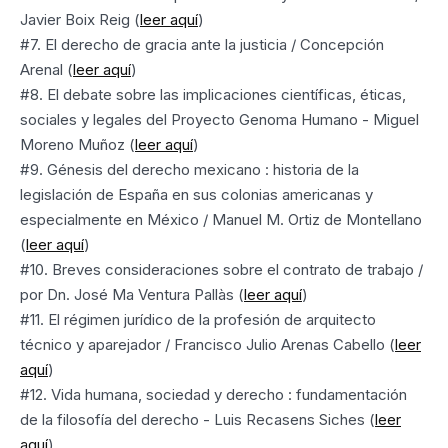
Javier Boix Reig (
leer aquí
)
#7. El derecho de gracia ante la justicia / Concepción
Arenal (
leer aquí
)
#8. El debate sobre las implicaciones científicas, éticas,
sociales y legales del Proyecto Genoma Humano - Miguel
Moreno Muñoz (
leer aquí
)
#9. Génesis del derecho mexicano : historia de la
legislación de España en sus colonias americanas y
especialmente en México / Manuel M. Ortiz de Montellano
(
leer aquí
)
#10. Breves consideraciones sobre el contrato de trabajo /
por Dn. José Ma Ventura Pallàs (
leer aquí
)
#11. El régimen jurídico de la profesión de arquitecto
técnico y aparejador / Francisco Julio Arenas Cabello (
leer
aquí
)
#12. Vida humana, sociedad y derecho : fundamentación
de la filosofía del derecho - Luis Recasens Siches (
leer
aquí
)