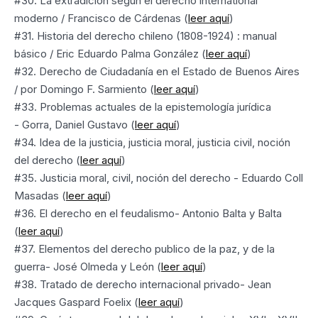
#30. La extradición según el derecho international
moderno / Francisco de Cárdenas (
leer aquí
)
#31. Historia del derecho chileno (1808-1924) : manual
básico / Eric Eduardo Palma González (
leer aquí
)
#32. Derecho de Ciudadanía en el Estado de Buenos Aires
/ por Domingo F. Sarmiento (
leer aquí
)
#33. Problemas actuales de la epistemología jurídica
- Gorra, Daniel Gustavo (
leer aquí
)
#34. Idea de la justicia, justicia moral, justicia civil, noción
del derecho (
leer aquí
)
#35. Justicia moral, civil, noción del derecho - Eduardo Coll
Masadas (
leer aquí
)
#36. El derecho en el feudalismo- Antonio Balta y Balta
(
leer aquí
)
#37. Elementos del derecho publico de la paz, y de la
guerra- José Olmeda y León (
leer aquí
)
#38. Tratado de derecho internacional privado- Jean
Jacques Gaspard Foelix (
leer aquí
)