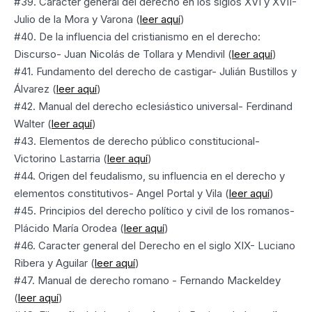
#39. Carácter general del derecho en los siglos XVI y XVII-
Julio de la Mora y Varona (
leer aquí
)
#40. De la influencia del cristianismo en el derecho:
Discurso- Juan Nicolás de Tollara y Mendivil (
leer aquí
)
#41. Fundamento del derecho de castigar- Julián Bustillos y
Álvarez (
leer aquí
)
#42. Manual del derecho eclesiástico universal- Ferdinand
Walter (
leer aquí
)
#43. Elementos de derecho público constitucional-
Victorino Lastarria (
leer aquí
)
#44. Origen del feudalismo, su influencia en el derecho y
elementos constitutivos- Angel Portal y Vila (
leer aquí
)
#45. Principios del derecho político y civil de los romanos-
Plácido María Orodea (
leer aquí
)
#46. Caracter general del Derecho en el siglo XIX- Luciano
Ribera y Aguilar (
leer aquí
)
#47. Manual de derecho romano - Fernando Mackeldey
(
leer aquí
)