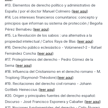
#13. Elementos de derecho político y administrativo de
España / por el doctor Manuel Colmeiro (
leer aquí
)
#14. Los intereses financieros comunitarios: concepto y
principios que informan su sistema de protección / Begoña
Pérez Bernabeu (
leer aquí
)
#15. La Revolución de los sabios : una alternativa a la
propiedad intelectual / Carlos Raya de Blas (
leer aquí
)
#16. Derecho público eclesiástico - Volúmenes1-2 - Rafael
Fernández Concha (
leer aquí
)
#17. Prolegómenos del derecho - Pedro Gómez de la
Serna (
leer aquí
)
#18. Influencia del Cristianismo en el derecho romano - M.
Troplong (Raymond-Théodore)(
leer aquí
)
#19. Recitaciones del derecho civil romano - Johann
Gottlieb Heineccius (
leer aquí
)
#20. Origen y principales fuentes del derecho español:
Discurso - José Francisco Esponera y Cabañer (
leer aquí
)
#21. Nociones fundamentales del derecho - Cirilo Álvarez