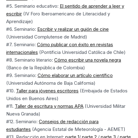
#5. Seminario educativo:
El sentido de aprender a leer y
escribir
(IV Foro Iberoamericano de Literacidad y
Aprendizaje)
#6. Seminario:
Escribir y realizar un guión de cine
(Universidad Complutense de Madrid)
#7. Seminario:
Cómo publicar con éxito en revistas
internacionales
(Pontificia Universidad Católica de Chile)
#8. Seminario literario:
Cómo escribir una novela negra
(Banco de la República de Colombia)
#9. Seminario:
Cómo elaborar un artículo científico
(Universidad Autónoma de Baja California)
#10.
Taller para jóvenes escritores
(Embajada de Estados
Unidos en Buenos Aires)
#11.
Taller de escritura y normas APA
(Universidad Militar
Nueva Granada)
#12. Seminario:
Consejos de redacción para
estudiantes
(Agencia Estatal de Meteorología - AEMET)
#13. Redacción en Internet:
parte 1
/
parte 2
/
parte 3
/
parte