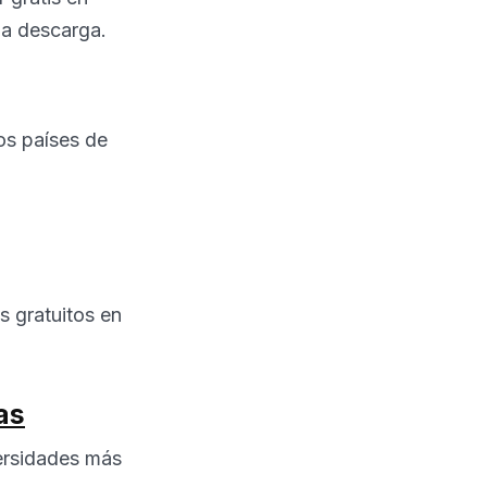
 la descarga.
los países de
 gratuitos en
as
versidades más