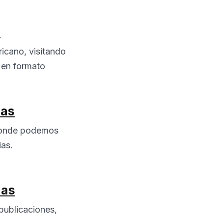
s
ricano, visitando
s en formato
nas
, donde podemos
ias.
nas
 publicaciones,