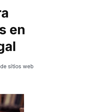
ra
is en
gal
de sitios web
.