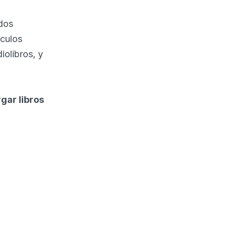
idos
ículos
iolibros, y
gar libros