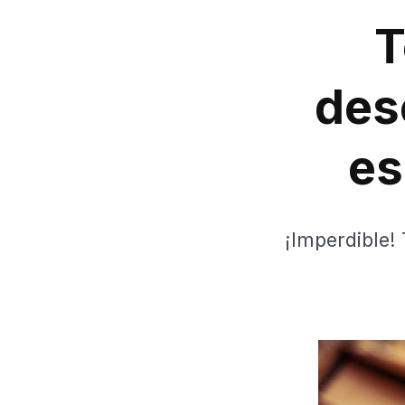
T
desc
es
¡Imperdible!