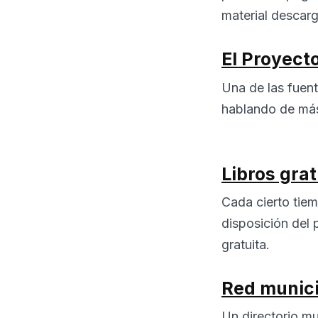
material descarg
El Proyect
Una de las fuent
hablando de más 
Libros gra
Cada cierto tie
disposición del 
gratuita.
Red munici
Un directorio mu