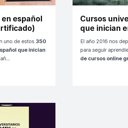
s en español
Cursos univer
rtificado)
que inician 
en uno de estos
350
El año 2016 nos de
español que inician
para seguir aprendi
o añ…
de cursos online g