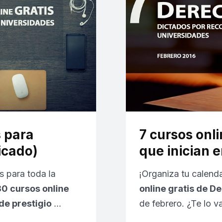
s para
7 cursos onl
icado)
que inician e
 para toda la
¡Organiza tu calenda
0 cursos online
online gratis de D
de prestigio
…
de febrero. ¿Te lo v