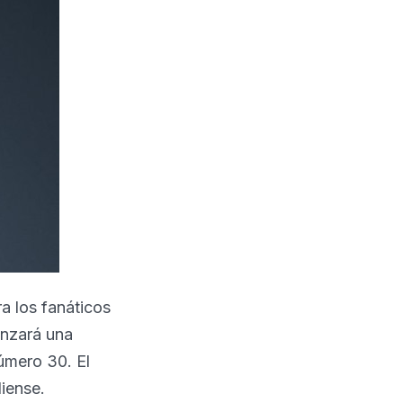
a los fanáticos
anzará una
úmero 30. El
iense.