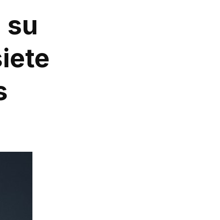
 su
iete
s