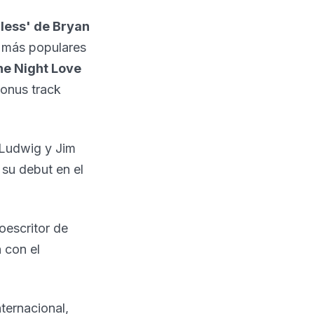
less' de Bryan
s más populares
ne Night Love
bonus track
 Ludwig y Jim
su debut en el
oescritor de
 con el
nternacional,