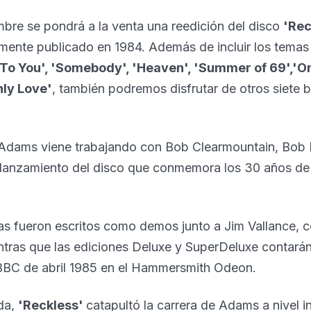
bre se pondrá a la venta una reedición del disco
'Rec
almente publicado en 1984. Además de incluir los tema
 To You', 'Somebody', 'Heaven', 'Summer of 69','O
Only Love'
, también podremos disfrutar de otros siete 
 Adams viene trabajando con Bob Clearmountain, Bob
l lanzamiento del disco que conmemora los 30 años de 
s fueron escritos como demos junto a Jim Vallance, c
tras que las ediciones Deluxe y SuperDeluxe contarán
 BBC de abril 1985 en el Hammersmith Odeon.
da,
'Reckless'
catapultó la carrera de Adams a nivel i