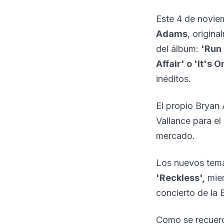
Este 4 de noviem
Adams
, origin
del álbum:
'Run
Affair' o 'It's 
inéditos.
El propio Bryan
Vallance para e
mercado.
Los nuevos tema
'Reckless',
mien
concierto de la
Como se recuer