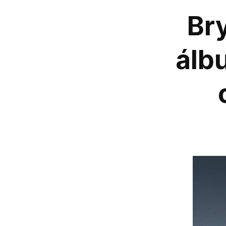
Br
álb