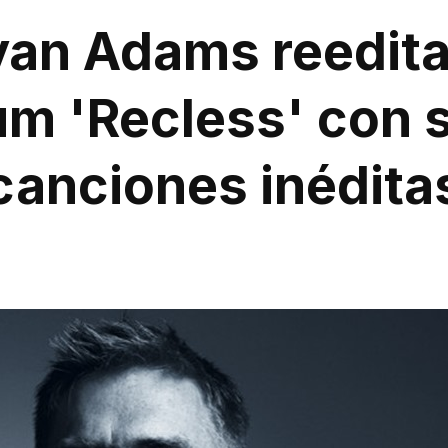
yan Adams reedita
um 'Recless' con s
canciones inédita