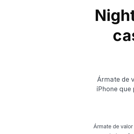
Night
ca
Ármate de v
iPhone que 
Ármate de valor 