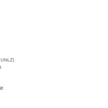
 (UNLZ).
t.
or