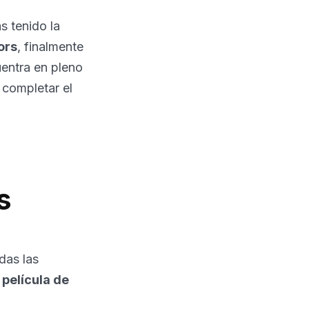
s tenido la
ors
, finalmente
uentra en pleno
 completar el
s
das las
 película de