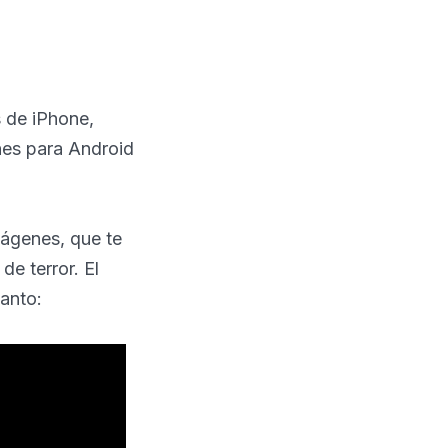
s de iPhone,
nes para Android
mágenes, que te
de terror. El
lanto: