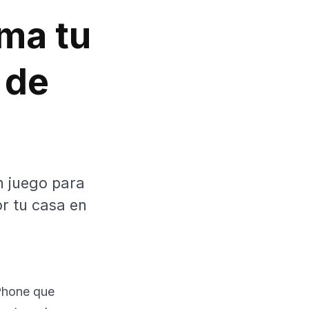
rma tu
 de
n juego para
r tu casa en
iPhone que