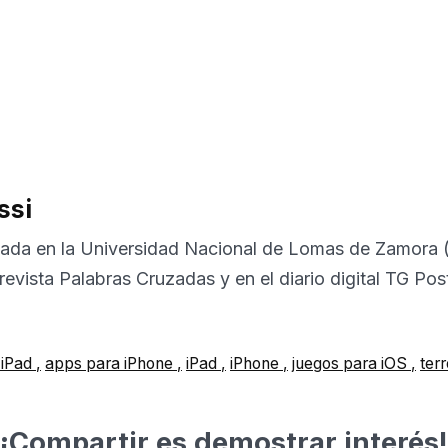
ssi
uada en la Universidad Nacional de Lomas de Zamora
revista Palabras Cruzadas y en el diario digital TG Pos
 iPad
apps para iPhone
iPad
iPhone
juegos para iOS
terr
¡Compartir es demostrar interés!