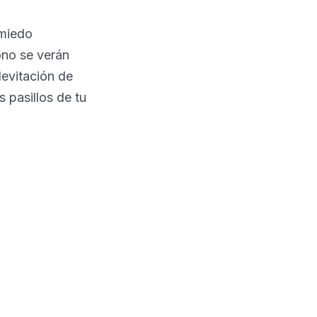
 miedo
ono se verán
levitación de
 pasillos de tu