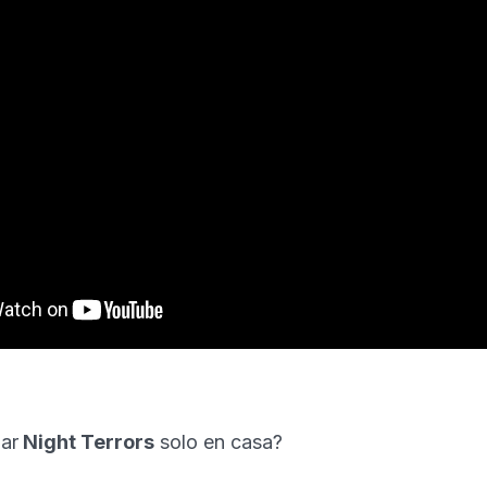
ar
Night Terrors
solo en casa?