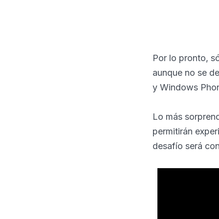
Por lo pronto, s
aunque no se de
y Windows Phone
Lo más sorpren
permitirán experi
desafío será con