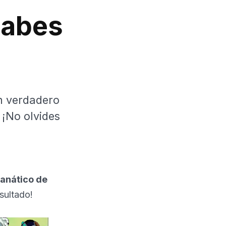
sabes
n verdadero
 ¡No olvides
fanático de
esultado!