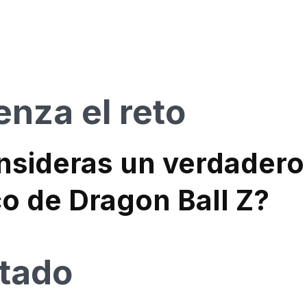
nza el reto
nsideras un verdadero
co de Dragon Ball Z?
tado