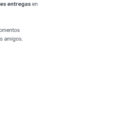
res entregas
en
momentos
us amigos.