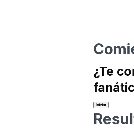
Comie
¿Te co
fanáti
Iniciar
Resul