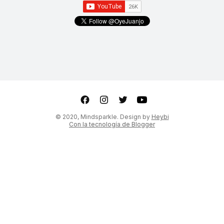
ter
Youtube
© 2020, Mindsparkle. Design by
Heybi
Con la tecnología de Blogger