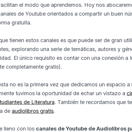
facilitan el modo que aprendemos. Hoy nos abocarem
e canales de Youtube orientados a compartir un buen n
orma gratuita.
que tienen estos canales es que puede ser de gran util
tes, explorando una serie de temáticas, autores y géne
ad. El único requisito es contar con una conexión a I
te completamente gratis).
sta no es la primera vez que dedicamos un espacio a l
iormente tuvimos la oportunidad de echar un vistazo a
ci
udiantes de Literatura
. También te recordamos que t
va de
audiolibros gratis
.
 lleno con los
canales de Youtube de Audiolibros p