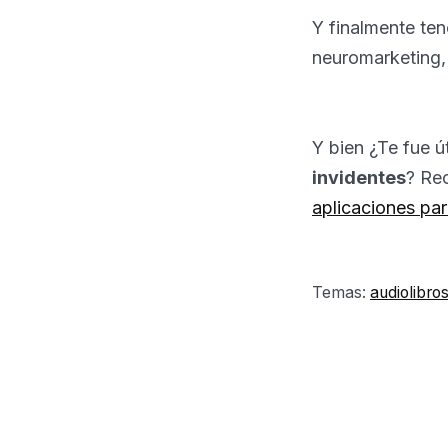
Y finalmente te
neuromarketing, 
Y bien ¿Te fue út
invidentes
? Re
aplicaciones pa
Temas:
audiolibro