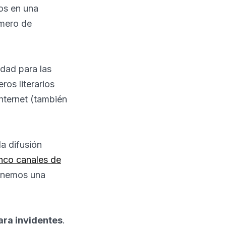
os en una
úmero de
idad para las
ros literarios
nternet (también
a difusión
nco canales de
enemos una
ara invidentes
.