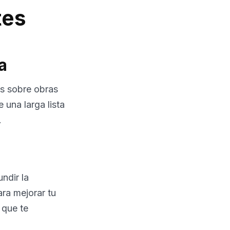
tes
a
os sobre obras
 una larga lista
.
a
ndir la
ara mejorar tu
 que te