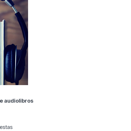
e audiolibros
uestas