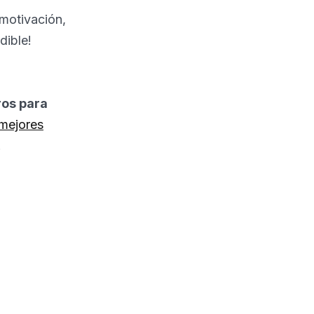
 motivación,
dible!
ros para
mejores
!