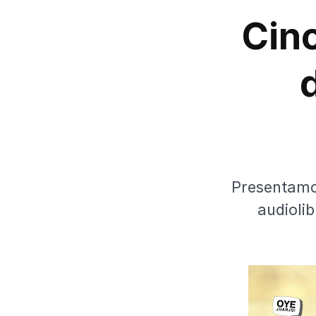
Cin
Presentamos
audiolib