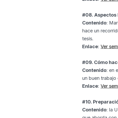
#08. Aspectos 
Contenido
: Mar
hace un recorri
tesis.
Enlace
:
Ver sem
#09. Cómo hace
Contenido
: en 
un buen trabajo 
Enlace
:
Ver sem
#10. Preparació
Contenido
: la 
que aborda con 