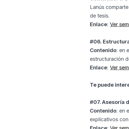
Lanús comparte e
de tesis.
Enlace
:
Ver sem
#06. Estructura
Contenido
: en 
estructuración d
Enlace
:
Ver sem
Te puede inter
#07. Asesoría d
Contenido
: en 
explicativos con
Enlace
:
Ver sem