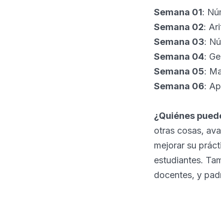
Semana 01
: Nú
Semana 02
: Ar
Semana 03
: N
Semana 04
: Ge
Semana 05
: M
Semana 06
: A
¿Quiénes puede
otras cosas, av
mejorar su práct
estudiantes. Tam
docentes, y padr