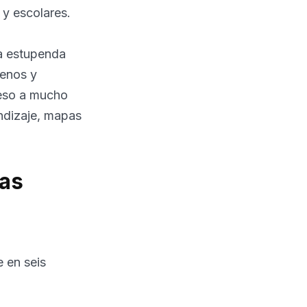
y escolares.
a estupenda
menos y
ceso a mucho
endizaje, mapas
cas
e en seis