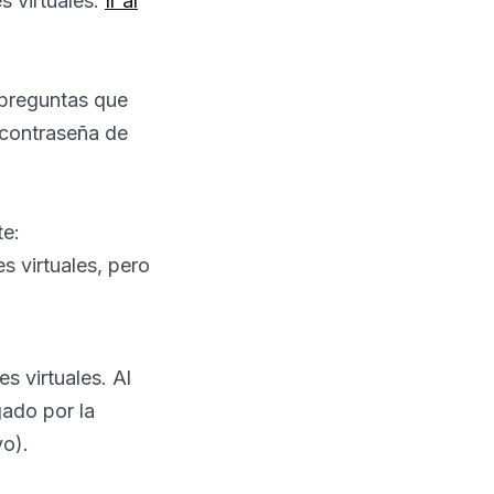
s virtuales:
Ir al
s preguntas que
r contraseña de
te:
s virtuales, pero
es virtuales. Al
gado por la
vo).