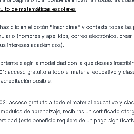
a a la página oficial donde se impartirán todas las clase
tuito de matemáticas escolares
 haz clic en el botón "Inscribirse" y contesta todas la
ormulario (nombres y apellidos, correo electrónico, crea
tus intereses académicos).
portante elegir la modalidad con la que deseas inscribir
01
: acceso gratuito a todo el material educativo y clase
 acreditación posible.
 02
: acceso gratuito a todo el material educativo y clas
 módulos de aprendizaje, recibirás un certificado otor
rsidad (este beneficio requiere de un pago significati