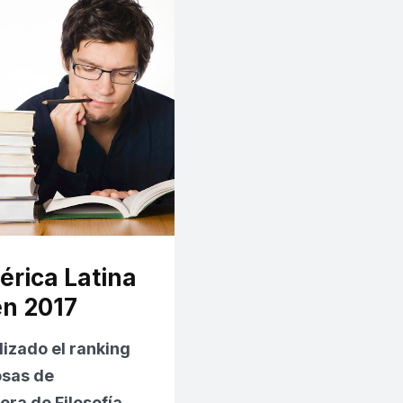
érica Latina
en 2017
izado el ranking
osas de
era de Filosofía.