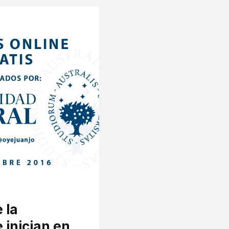
 la
 inician en