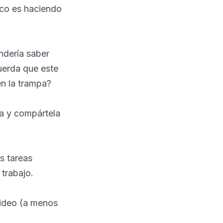
uco es haciendo
ndería saber
uerda que este
en la trampa?
ta y compártela
as tareas
 trabajo.
video (a menos