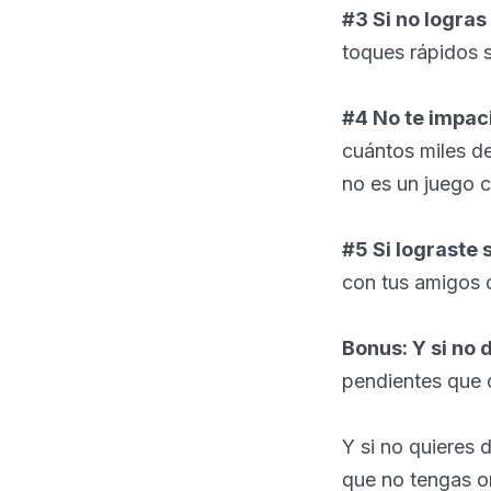
#3 Si no logra
toques rápidos si
#4 No te impac
cuántos miles de
no es un juego c
#5 Si lograste
con tus amigos 
Bonus: Y si no 
pendientes que d
Y si no quieres 
que no tengas or