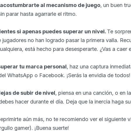
s acostumbrarte al mecanismo de juego
, un buen tr
n parar hasta agarrarle el ritmo.
ientes si apenas puedes superar un nivel.
Te sorpre
 jugadores no han logrado pasar la primera valla. Rec
ualquiera, está hecho para desesperarte. ¿Vas a caer 
 superar tu marca personal
, haz una captura inmedia
del WhatsApp o Facebook. ¡Serás la envidia de todos!
dejas de subir de nivel
, piensa en una canción, o en l
ebes hacer durante el día. Deja que la inercia haga su
deprimirte aún más, no te recomiendo ver el siguiente 
gullo gamer). ¡Buena suerte!