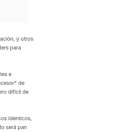
ación, y otros
ters para
les e
ucesor" de
o difícil de
cos idénticos,
to será pan