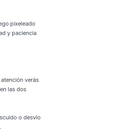
uego pixeleado
dad y paciencia
 atención verás
en las dos
escuido o desvío
.