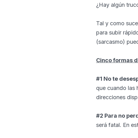
¿Hay algún truco
Tal y como suced
para subir rápid
(sarcasmo) pued
Cinco formas d
#1 No te desesp
que cuando las 
direcciones disp
#2 Para no per
será fatal. En e