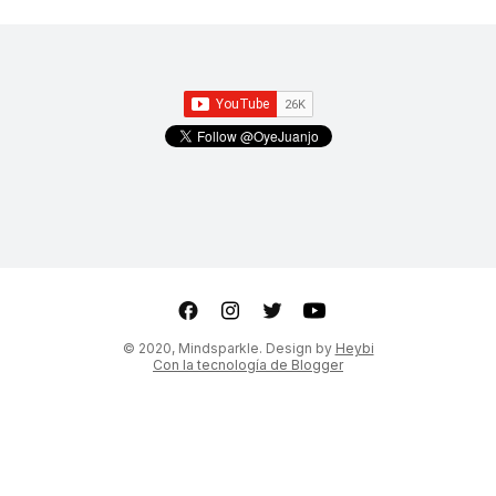
ter
Youtube
© 2020, Mindsparkle. Design by
Heybi
Con la tecnología de Blogger