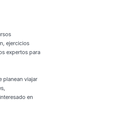
ursos
, ejercicios
ios expertos para
 planean viajar
es,
 interesado en