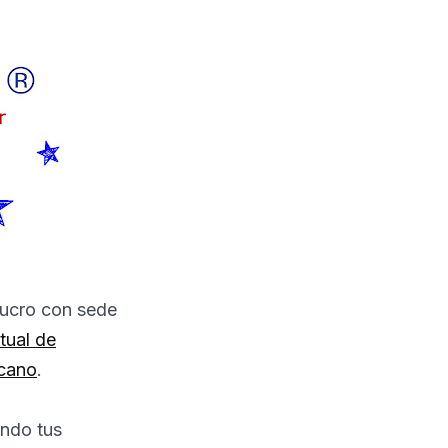
lucro con sede
tual de
icano
.
ando tus