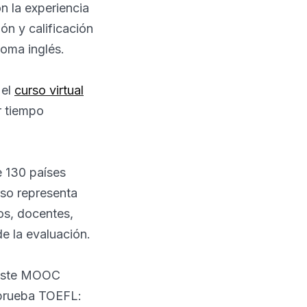
n la experiencia
ón y calificación
oma inglés.
 el
curso virtual
 tiempo
 130 países
rso representa
os, docentes,
e la evaluación.
 este MOOC
 prueba TOEFL: