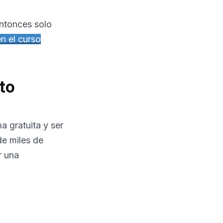
entonces solo
en el curso
to
a gratuita y ser
de miles de
r una