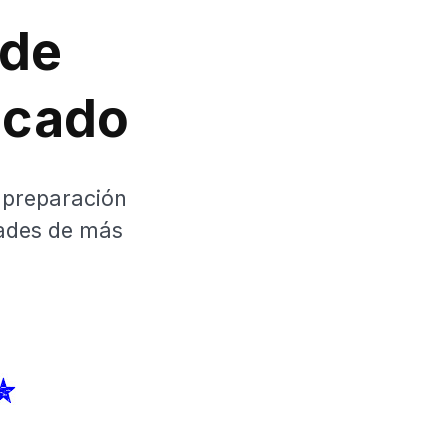
 de
icado
e preparación
dades de más