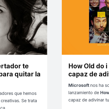
rtador te
How Old do i
para quitar la
capaz de adi
Microsoft
nos ha s
lanzamiento de
How 
tadores que hemos
capaz de adivinar t
creativas. Se trata
saca…