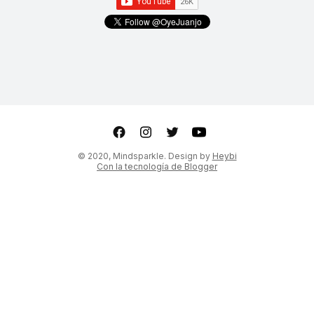
ter
Youtube
© 2020, Mindsparkle. Design by
Heybi
Con la tecnología de Blogger